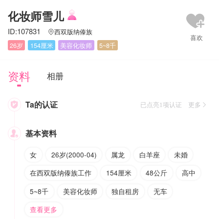
化妆师雪儿
ID:107831
西双版纳傣族

26岁
154厘米
美容化妆师
5~8千
资料
相册
Ta的认证

已点亮1项认证 更多
基本资料

女
26岁(2000-04)
属龙
白羊座
未婚
在西双版纳傣族工作
154厘米
48公斤
高中
5~8千
美容化妆师
独自租房
无车
查看更多