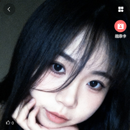



相亲卡
0
