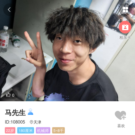



相亲卡
0

马先生
ID:108005
天津

22岁
180厘米
机械师
5~8千