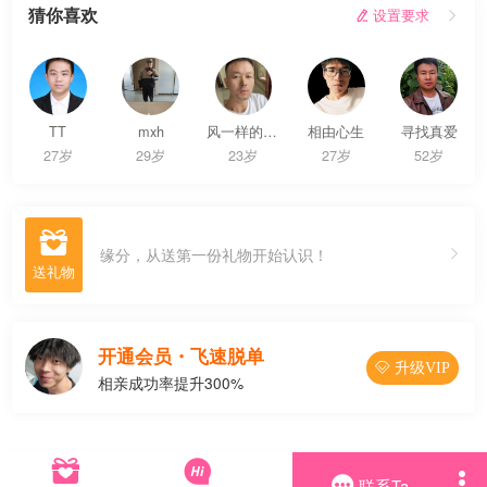
猜你喜欢
 设置要求

TT
mxh
风一样的男子
相由心生
寻找真爱
27岁
29岁
23岁
27岁
52岁

缘分，从送第一份礼物开始认识！
开通会员・飞速脱单
 升级VIP
相亲成功率提升300%




联系Ta