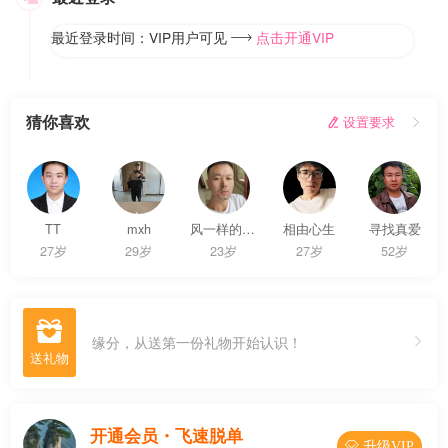
最近登录时间：VIP用户可见
点击开通VIP

猜你喜欢
 设置要求

TT
mxh
风一样的男子
相由心生
寻找真爱
27岁
29岁
23岁
27岁
52岁

缘分，从送第一份礼物开始认识！
开通会员・飞速脱单
 升级VIP