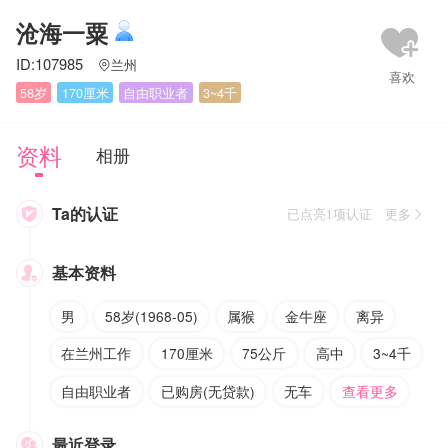
沧海一粟
ID:107985
兰州

58岁
170厘米
自由职业者
3~4千
资料
相册
Ta的认证

已点亮1项认证 更多
基本资料

男
58岁(1968-05)
属猴
金牛座
离异
在兰州工作
170厘米
75公斤
高中
3~4千
自由职业者
已购房(无贷款)
无车
查看更多
最近登录
