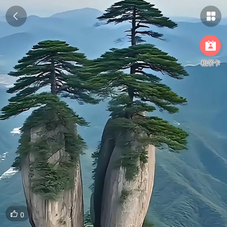



相亲卡
0
